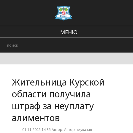
МЕНЮ
Региональные новости
В стране и мире
Происшествия
Жительница Курской
Городские события
области получила
штраф за неуплату
алиментов
01.11.2025 14:35 Автор: Автор не указан