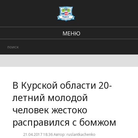
МЕНЮ
Региональные новости
В стране и мире
Происшествия
В Курской области 20-
Городские события
летний молодой
человек жестоко
расправился с бомжом
21.04.2017 18:36 Автор: ruslantkachenko