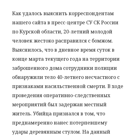
Как
удалось
выяснить
корреспондентам
нашего
сайта
в
пресс
-
центре
СУ
СК
России
по
Курской
области
,
20
-
летний
молодой
человек
жестоко
расправился
с
бомжом
.
Выяснилось
,
что
в
дневное
время
суток
в
конце
марта
текущего
года
на
территории
заброшенного
дома
сотрудники
полиции
обнаружили
тело
40
-
летнего
несчастного
с
признаками
насильственной
смерти
.
В
ходе
проведения
оперативно
-
следственных
мероприятий
был
задержан
местный
житель
.
Убийца
признался
в
том
,
что
преднамеренно
нанес
потерпевшему
удары
деревянным
стулом
.
На
данный