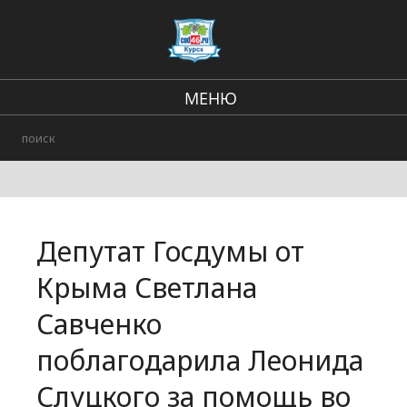
МЕНЮ
Региональные новости
В стране и мире
Происшествия
Депутат Госдумы от
Городские события
Крыма Светлана
Савченко
поблагодарила Леонида
Слуцкого за помощь во