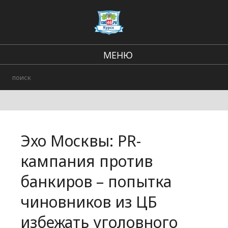
МЕНЮ
Региональные новости
В стране и мире
Происшествия
Эхо Москвы: PR-
Городские события
кампания против
банкиров – попытка
чиновников из ЦБ
избежать уголовного