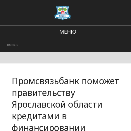
МЕНЮ
Региональные новости
В стране и мире
Происшествия
Промсвязьбанк поможет
Городские события
правительству
Ярославской области
кредитами в
финансировании