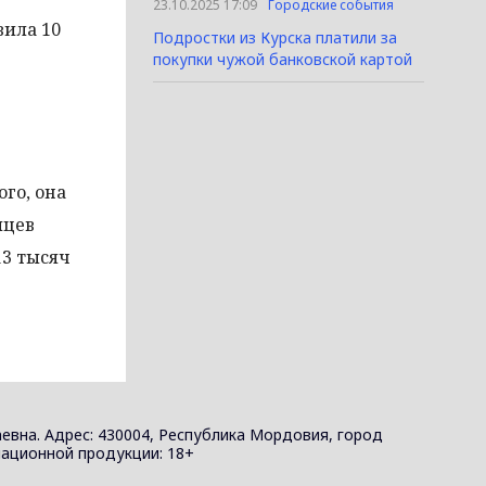
23.10.2025 17:09
Городские события
вила 10
Подростки из Курска платили за
покупки чужой банковской картой
го, она
яцев
13 тысяч
евна. Адрес: 430004, Республика Мордовия, город
ормационной продукции: 18+