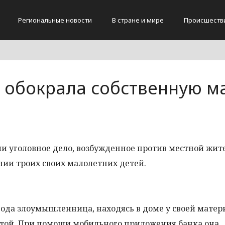
Региональные новости
В стране и мире
Происшеств
 обокрала собственную м
ли уголовное дело, возбужденное против местной жи
ии троих своих малолетних детей.
ода злоумышленница, находясь в доме у своей матери
ртой. При помощи мобильного приложения банка она